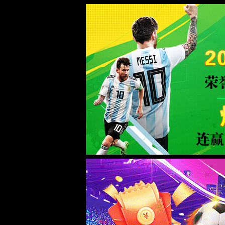
中国·9728太阳集团(股份)有限公司-
服务器错误
403 - 禁止访问: 访问被拒绝。
您无权使用所提供的凭据查看此目录或页面。